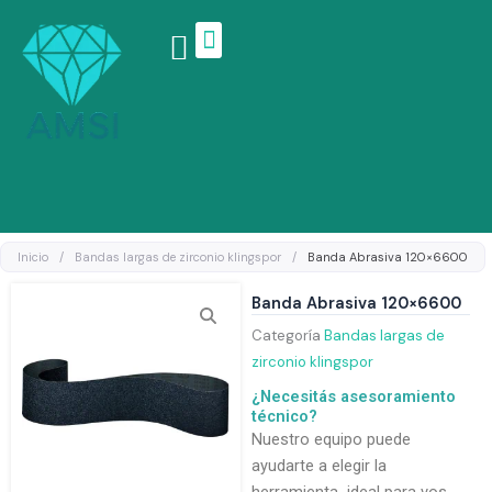
Ir
al
contenido
Linea de productos
Inicio
/
Bandas largas de zirconio klingspor
/
Banda Abrasiva 120×6600
Banda Abrasiva 120×6600
Categoría
Bandas largas de
zirconio klingspor
¿Necesitás asesoramiento
técnico?
Nuestro equipo puede
ayudarte a elegir la