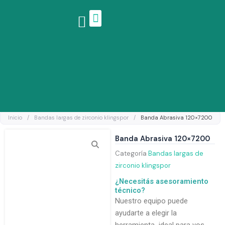
Ir
al
contenido
Linea de productos
Inicio
/
Bandas largas de zirconio klingspor
/
Banda Abrasiva 120×7200
Banda Abrasiva 120×7200
Categoría
Bandas largas de
zirconio klingspor
¿Necesitás asesoramiento
técnico?
Nuestro equipo puede
ayudarte a elegir la