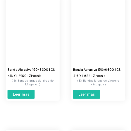
Banda Abrasiva 150×6300 | CS
Banda Abrasiva 150×6600 | CS
416 Y | #100 | Zirconio
416 Y | #24 | Zirconio
Bandas largas de zirconio
Bandas largas de zirconio
klingspor
klingspor
Leer más
Leer más