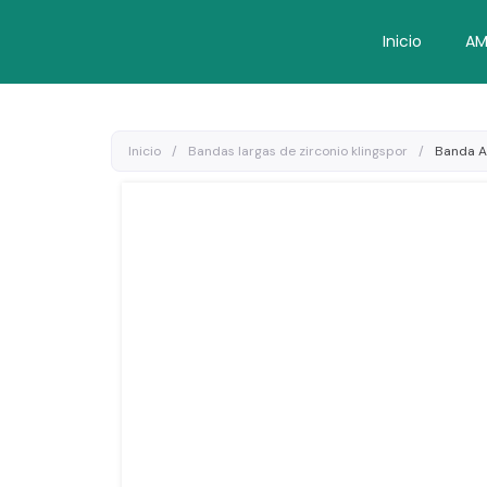
Ir
al
Inicio
AM
contenido
Inicio
/
Bandas largas de zirconio klingspor
/
Banda A