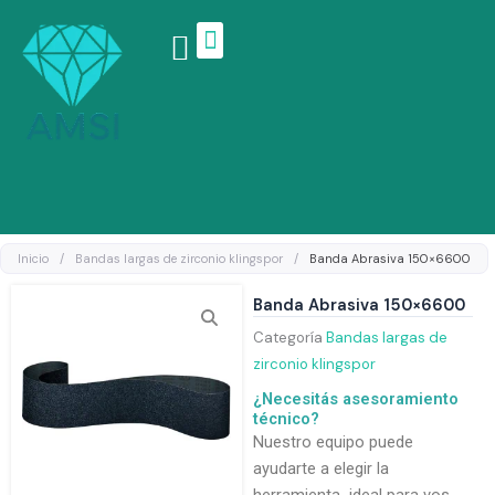
Ir
al
contenido
Linea de productos
Inicio
/
Bandas largas de zirconio klingspor
/
Banda Abrasiva 150×6600
Banda Abrasiva 150×6600
Categoría
Bandas largas de
zirconio klingspor
¿Necesitás asesoramiento
técnico?
Nuestro equipo puede
ayudarte a elegir la