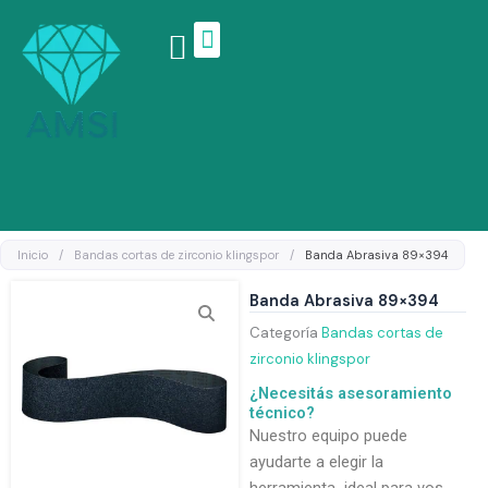
Ir
al
contenido
Linea de productos
Inicio
/
Bandas cortas de zirconio klingspor
/
Banda Abrasiva 89×394
Banda Abrasiva 89×394
Categoría
Bandas cortas de
zirconio klingspor
¿Necesitás asesoramiento
técnico?
Nuestro equipo puede
ayudarte a elegir la