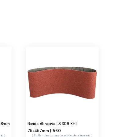
478mm
Banda Abrasiva LS 309 XH |
75x457mm | #60
nio
Bandas cortas de oxido de aluminio