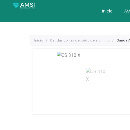
Ir
al
Inicio
AM
contenido
Inicio
/
Bandas cortas de oxido de aluminio
/
Banda A