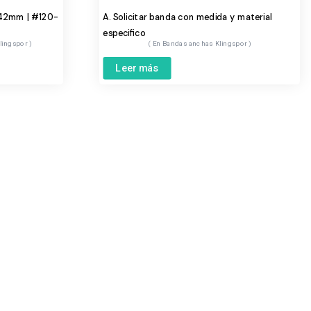
242mm | #120-
A. Solicitar banda con medida y material
especifico
klingspor
Bandas anchas Klingspor
Leer más