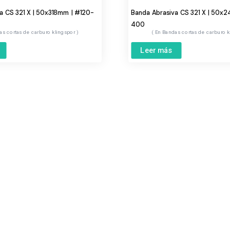
a CS 321 X | 50x318mm | #120-
Banda Abrasiva CS 321 X | 50x
400
as cortas de carburo klingspor
Bandas cortas de carburo 
Leer más