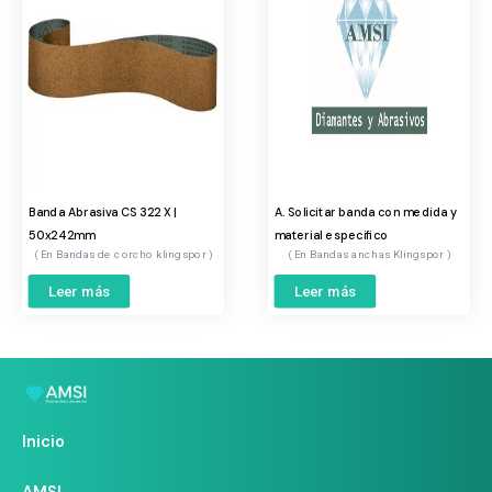
Banda Abrasiva CS 322 X |
A. Solicitar banda con medida y
50x242mm
material especifico
Bandas de corcho klingspor
Bandas anchas Klingspor
Leer más
Leer más
Inicio