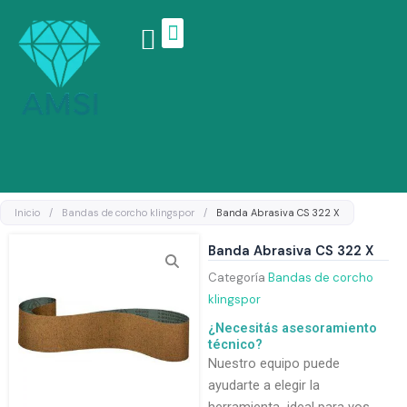
Ir
al
contenido
Linea de productos
Inicio
/
Bandas de corcho klingspor
/
Banda Abrasiva CS 322 X
Banda Abrasiva CS 322 X
Categoría
Bandas de corcho
klingspor
¿Necesitás asesoramiento
técnico?
Nuestro equipo puede
ayudarte a elegir la