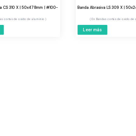
va CS 310 X | 50x478mm | #100-
Banda Abrasiva LS 309 X | 50
as cortas de oxido de aluminio
Bandas cortas de oxido de
Leer más