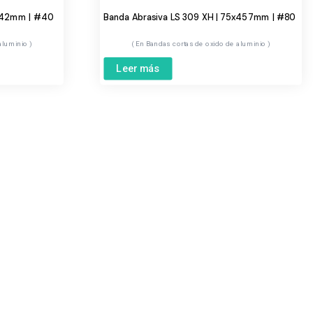
x242mm | #40
Banda Abrasiva LS 309 XH | 75x457mm | #80
 aluminio
Bandas cortas de oxido de aluminio
Leer más