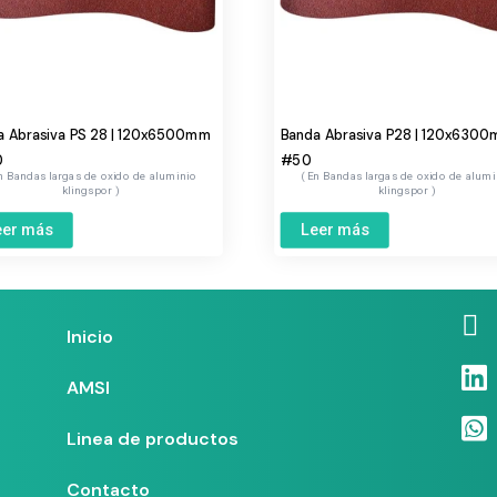
a Abrasiva PS 28 | 120x6500mm
Banda Abrasiva P28 | 120x6300
0
#50
Bandas largas de oxido de aluminio
Bandas largas de oxido de alumi
klingspor
klingspor
eer más
Leer más
Inicio
AMSI
Linea de productos
Contacto