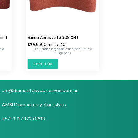
mm |
Banda Abrasiva LS 309 XH |
120x6500mm | #40
nio
Bandas largas de oxido de aluminio
klingspor
Leer más
am@diamantesyabrasivos.com.ar
AMSI Diamantes y Abrasivos
+54 9 11 4172 0298