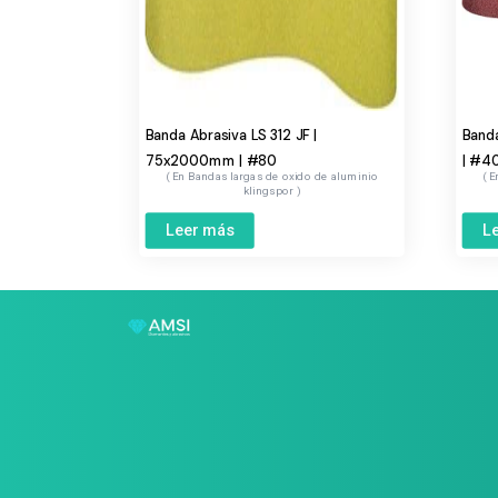
Banda Abrasiva LS 312 JF |
Band
75x2000mm | #80
| #4
Bandas largas de oxido de aluminio
klingspor
Leer más
L