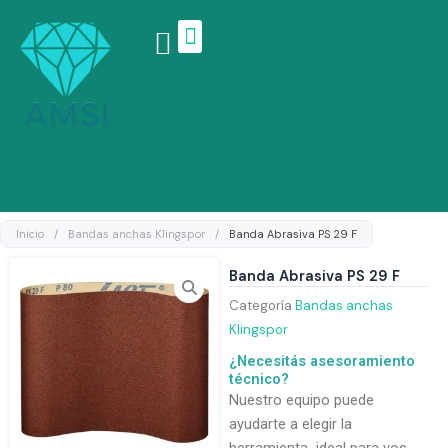
Ir
al
contenido
Linea de productos
Inicio
/
Bandas anchas Klingspor
/
Banda Abrasiva PS 29 F
Banda Abrasiva PS 29 F
Categoría
Bandas anchas
Klingspor
¿Necesitás asesoramiento
técnico?
Nuestro equipo puede
ayudarte a elegir la