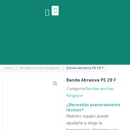
Ir
al
contenido
Linea de productos
Inicio
/
Bandas anchas Klingspor
/
Banda Abrasiva PS 29 F
Banda Abrasiva PS 29 F
Categoría
Bandas anchas
Klingspor
¿Necesitás asesoramiento
técnico?
Nuestro equipo puede
ayudarte a elegir la