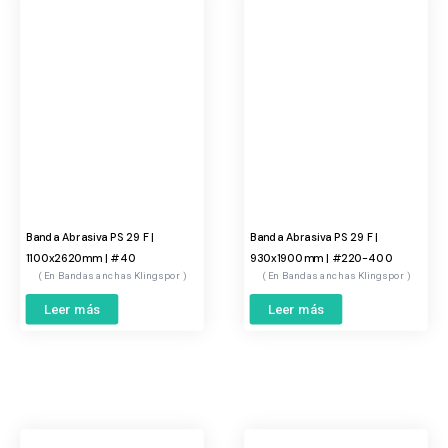
Banda Abrasiva PS 29 F |
Banda Abrasiva PS 29 F |
1100x2620mm | #40
930x1900mm | #220-400
Bandas anchas Klingspor
Bandas anchas Klingspor
Leer más
Leer más