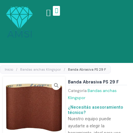
Ir
al
contenido
Linea de productos
Inicio
/
Bandas anchas Klingspor
/
Banda Abrasiva PS 29 F
Banda Abrasiva PS 29 F
Categoría
Bandas anchas
Klingspor
¿Necesitás asesoramiento
técnico?
Nuestro equipo puede
ayudarte a elegir la