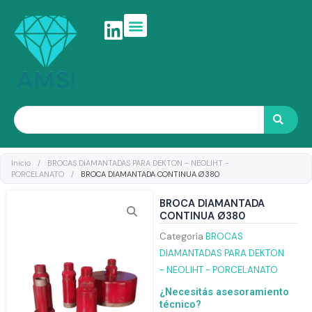
Ir
al
contenido
Search
Inicio
/
BROCAS DIAMANTADAS PARA DEKTON - NEOLIHT -
PORCELANATO
/
BROCA DIAMANTADA CONTINUA Ø380
BROCA DIAMANTADA
CONTINUA Ø380
Categoría
BROCAS
DIAMANTADAS PARA DEKTON
- NEOLIHT - PORCELANATO
¿Necesitás asesoramiento
técnico?