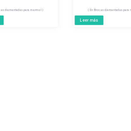
cas diamantadas para marmol
Brocas diamantadas para
Leer más