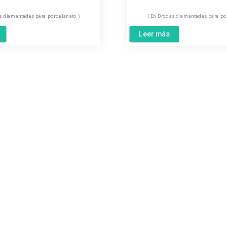
s diamantadas para porcelanato
Brocas diamantadas para po
Leer más