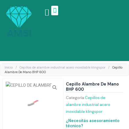
Ir
al
contenido
Linea de productos
Inicio
/
Cepillos de alambre industrial acero inoxidable klingspor
/
Cepillo
Alambre De Mano BHP 600
Cepillo Alambre De Mano
BHP 600
Categoría
Cepillos de
alambre industrial acero
inoxidable klingspor
¿Necesitás asesoramiento
técnico?