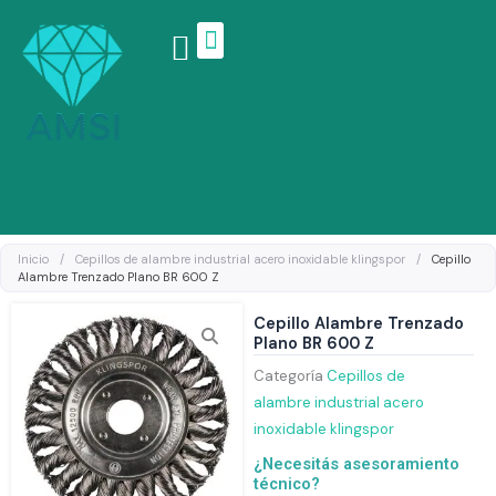
Ir
al
contenido
Linea de productos
Inicio
/
Cepillos de alambre industrial acero inoxidable klingspor
/
Cepillo
Alambre Trenzado Plano BR 600 Z
Cepillo Alambre Trenzado
Plano BR 600 Z
Categoría
Cepillos de
alambre industrial acero
inoxidable klingspor
¿Necesitás asesoramiento
técnico?