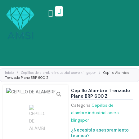
Ir
al
contenido
Linea de productos
Inicio
/
Cepillos de alambre industrial acero klingspor
/
Cepillo Alambre
Trenzado Plano BRP 600 Z
Cepillo Alambre Trenzado
Plano BRP 600 Z
Categoría
Cepillos de
alambre industrial acero
klingspor
¿Necesitás asesoramiento
técnico?