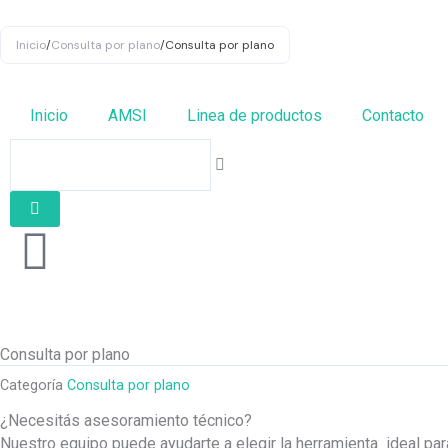
Ir
al
Inicio
/
Consulta por plano
/
Consulta por plano
contenido
Inicio
AMSI
Linea de productos
Contacto
Search
Consulta por plano
Categoría
Consulta por plano
¿Necesitás asesoramiento técnico?
Nuestro equipo puede ayudarte a elegir la herramienta ideal pa