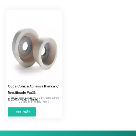
Copa Conica Abrasiva Blanca P/
Rectificado Wa36 |
Copas abrasivas conicas oxido
Ø200x76xØ73mm
de aluminio blanco
Leer más