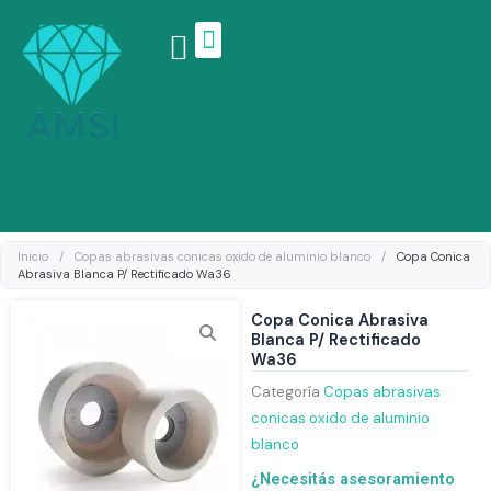
Ir
al
contenido
Linea de productos
Inicio
/
Copas abrasivas conicas oxido de aluminio blanco
/
Copa Conica
Abrasiva Blanca P/ Rectificado Wa36
Copa Conica Abrasiva
Blanca P/ Rectificado
Wa36
Categoría
Copas abrasivas
conicas oxido de aluminio
blanco
¿Necesitás asesoramiento