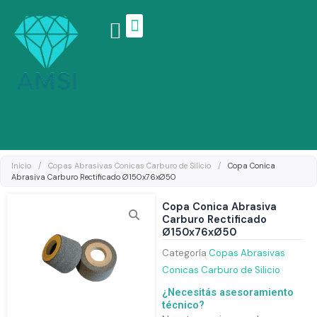
Ir
al
contenido
Linea de productos
Inicio
/
Copas Abrasivas Conicas Carburo de Silicio
/
Copa Conica
Abrasiva Carburo Rectificado Ø150x76xØ50
Copa Conica Abrasiva
Carburo Rectificado
Ø150x76xØ50
Categoría
Copas Abrasivas
Conicas Carburo de Silicio
¿Necesitás asesoramiento
técnico?