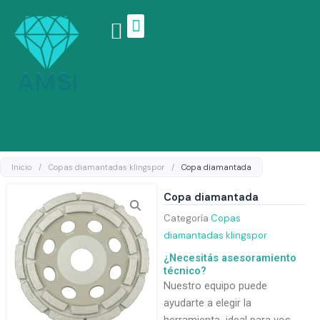
Ir
al
contenido
Linea de productos
Inicio
/
Copas diamantadas klingspor
/
Copa diamantada
Copa diamantada
Categoría
Copas
diamantadas klingspor
¿Necesitás asesoramiento
técnico?
Nuestro equipo puede
ayudarte a elegir la