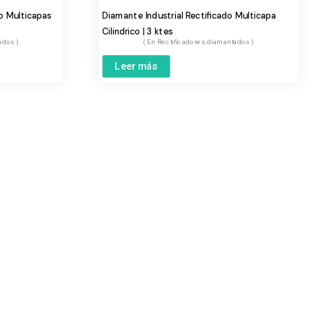
do Multicapas
Diamante Industrial Rectificado Multicapa
Cilindrico | 3 ktes
tados
Rectificadores diamantados
Leer más