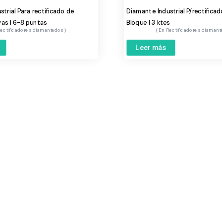
trial Para rectificado de
Diamante Industrial P/rectifica
vas | 6-8 puntas
Bloque | 3 ktes
ectificadores diamantados
Rectificadores diaman
Leer más