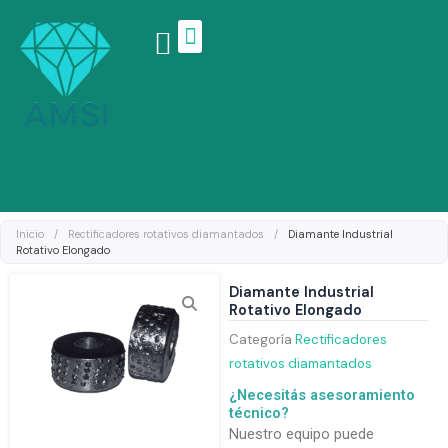
Ir
al
contenido
Linea de productos
Inicio
/
Rectificadores rotativos diamantados
/
Diamante Industrial
Rotativo Elongado
Diamante Industrial
Rotativo Elongado
Categoría
Rectificadores
rotativos diamantados
¿Necesitás asesoramiento
técnico?
Nuestro equipo puede