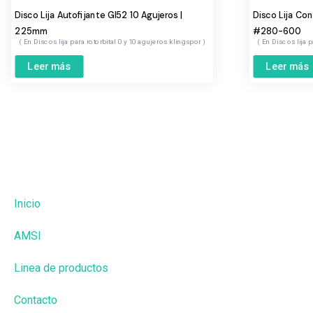
Disco Lija Autofijante Gl52 10 Agujeros |
Disco Lija Con
225mm
#280-600
Discos lija para rotorbital 0 y 10 agujeros klingspor
Discos lija 
Leer más
Leer más
Inicio
AMSI
Linea de productos
Contacto