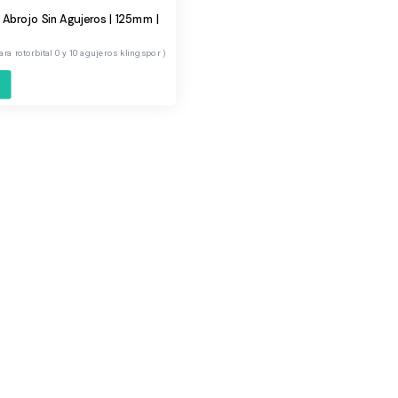
 Abrojo Sin Agujeros | 125mm |
para rotorbital 0 y 10 agujeros klingspor