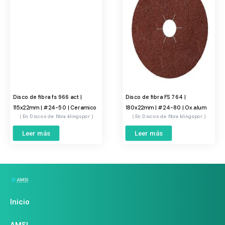
Disco de fibra fs 966 act |
Disco de fibra FS 764 |
115x22mm | #24-50 | Ceramico
180x22mm | #24-80 | Ox.alum
Discos de fibra klingspor
Discos de fibra klingspor
Leer más
Leer más
Inicio