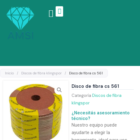
Ir
al
contenido
Linea de productos
Inicio
/
Discos de fibra klingspor
/
Disco de fibra cs 561
Disco de fibra cs 561
Categoría
Discos de fibra
klingspor
¿Necesitás asesoramiento
técnico?
Nuestro equipo puede
ayudarte a elegir la