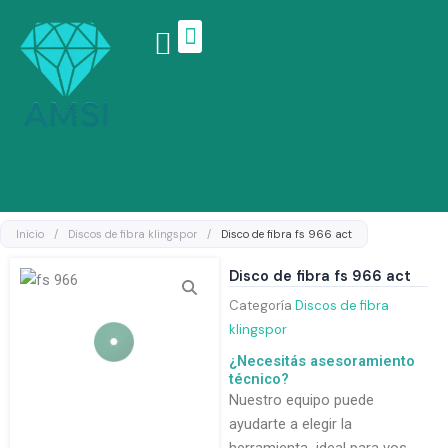
Ir
al
contenido
Linea de productos
Inicio
/
Discos de fibra klingspor
/
Disco de fibra fs 966 act
Disco de fibra fs 966 act
Categoría
Discos de fibra
klingspor
¿Necesitás asesoramiento
técnico?
Nuestro equipo puede
ayudarte a elegir la