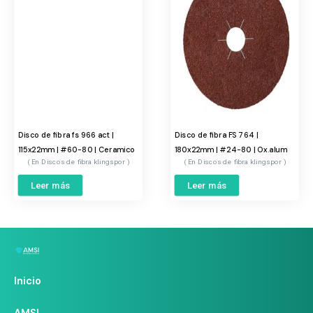
Disco de fibra fs 966 act |
Disco de fibra FS 764 |
115x22mm | #60-80 | Ceramico
180x22mm | #24-80 | Ox.alum
Discos de fibra klingspor
Discos de fibra klingspor
Leer más
Leer más
Inicio