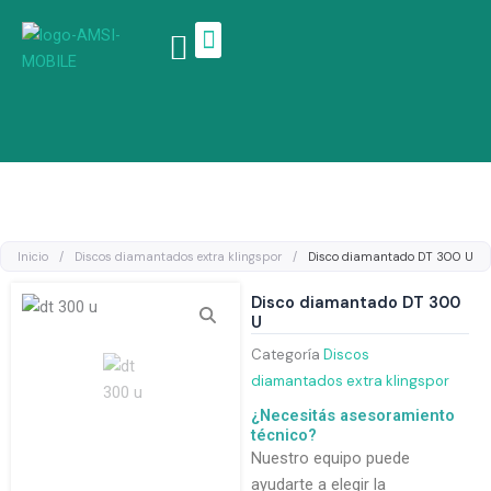
Ir
al
contenido
Linea de productos
Inicio
/
Discos diamantados extra klingspor
/
Disco diamantado DT 300 U
Disco diamantado DT 300
U
Categoría
Discos
diamantados extra klingspor
¿Necesitás asesoramiento
técnico?
Nuestro equipo puede
ayudarte a elegir la