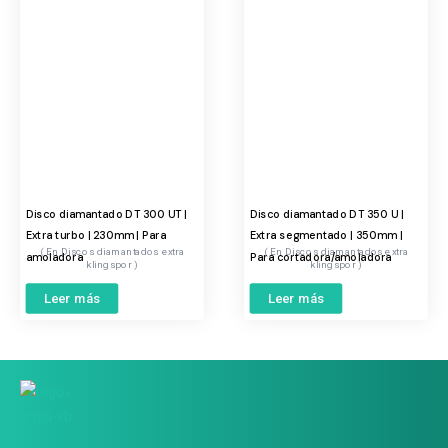
Disco diamantado DT 300 UT |
Disco diamantado DT 350 U |
Extra turbo | 230mm | Para
Extra segmentado | 350mm |
Discos diamantados extra
Discos diamantados extra
amoladora
Para cortadora/amoladora
klingspor
klingspor
Leer más
Leer más