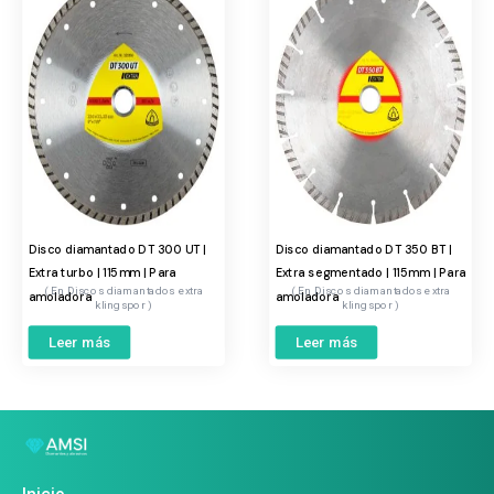
Disco diamantado DT 300 UT |
Disco diamantado DT 350 BT |
Extra turbo | 115mm | Para
Extra segmentado | 115mm | Para
Discos diamantados extra
Discos diamantados extra
amoladora
amoladora
klingspor
klingspor
Leer más
Leer más