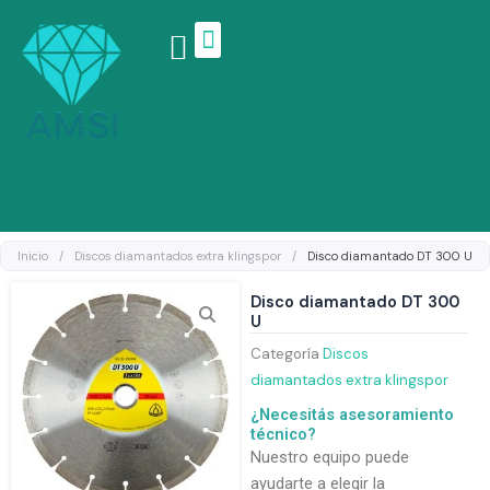
Ir
al
contenido
Linea de productos
Inicio
/
Discos diamantados extra klingspor
/
Disco diamantado DT 300 U
Disco diamantado DT 300
U
Categoría
Discos
diamantados extra klingspor
¿Necesitás asesoramiento
técnico?
Nuestro equipo puede
ayudarte a elegir la