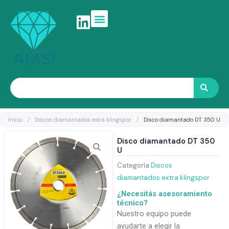
Ir
al
contenido
Search
Inicio
/
Discos diamantados extra klingspor
/
Disco diamantado DT 350 U
Disco diamantado DT 350
U
Categoría
Discos
diamantados extra klingspor
¿Necesitás asesoramiento
técnico?
Nuestro equipo puede
ayudarte a elegir la