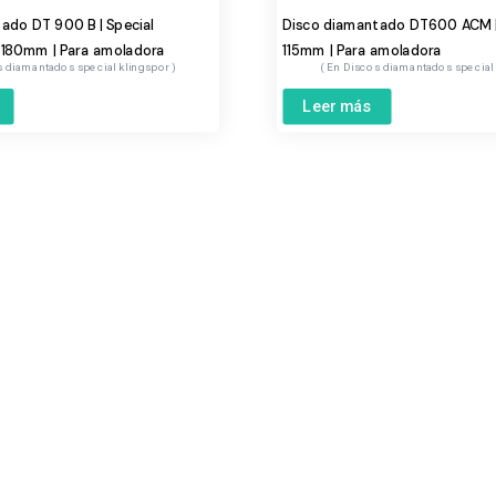
ado DT 900 B | Special
Disco diamantado DT600 ACM | 
 180mm | Para amoladora
115mm | Para amoladora
 diamantados special klingspor
Discos diamantados special
Leer más