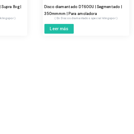
Supra 8vg |
Disco diamantado DT600U | Segmentado |
350mmmm | Para amoladora
 klingspor
Discos diamantados special klingspor
Leer más