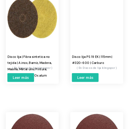
Disco lija | Fibra sintetica no
Disco lija PS 19 EK | 115mm |
tejida | A.inox, Barniz, Madera,
#320-600 | Carburo
Discos de lija klingspor
Discos de lija klingspor
Masilla, Metal univ, Pintura,
Plastico | 115mm | Ox.alum
Leer más
Leer más