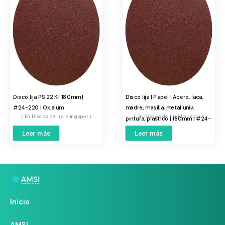
Disco lija PS 22 K | 180mm |
Disco lija | Papel | Acero, laca,
#24-220 | Ox.alum
madre, masilla, metal univ,
Discos de lija klingspor
Discos de lija klingspor
pintura, plastico | 180mm | #24-
220 | Ox.alum
Leer más
Leer más
Inicio