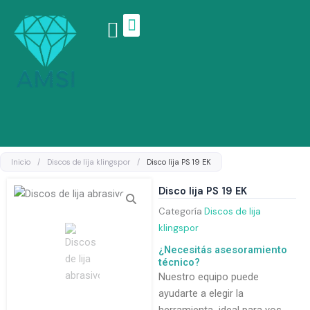
Ir
al
contenido
Linea de productos
Inicio
/
Discos de lija klingspor
/
Disco lija PS 19 EK
Disco lija PS 19 EK
Categoría
Discos de lija
klingspor
¿Necesitás asesoramiento
técnico?
Nuestro equipo puede
ayudarte a elegir la