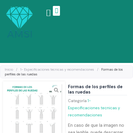
Ir
al
contenido
Linea de productos
Inicio
/
1- Especificaciones tecnicas y recomendaciones
/
Formas de los
perfiles de las ruedas
Formas de los perfiles de
las ruedas
Categoría
1-
Especificaciones tecnicas y
recomendaciones
En caso de que la imagen no
sea legible, puede descargar