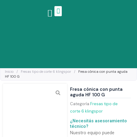
Ir
al
contenido
Linea de productos
Inicio
/
Fresas tipo de corte 6 klingspor
/
Fresa cónica con punta aguda
HF 100 G
Fresa cónica con punta
aguda HF 100 G
Categoría
Fresas tipo de
corte 6 klingspor
¿Necesitás asesoramiento
técnico?
Nuestro equipo puede