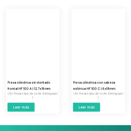
Fresa cilindrica sin dentado
Fresa cilindrica con cabeza
frontal HF 100 A | 12.7x19mm
esférica HF 100 C | 6x18mm
Fresas tipo de corte 6 klingspor
Fresas tipo de corte 6 klingspor
Leer más
Leer más