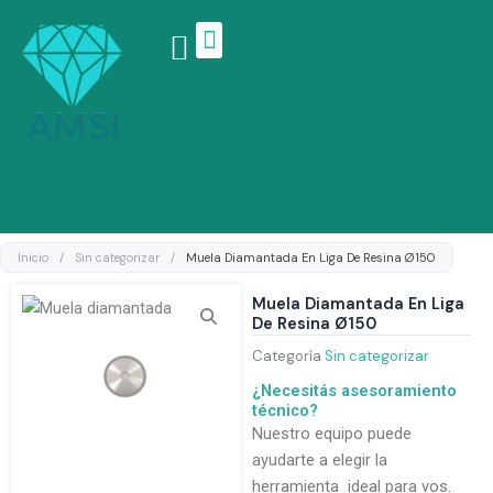
Ir
al
contenido
Linea de productos
Inicio
/
Sin categorizar
/
Muela Diamantada En Liga De Resina Ø150
Muela Diamantada En Liga
De Resina Ø150
Categoría
Sin categorizar
¿Necesitás asesoramiento
técnico?
Nuestro equipo puede
ayudarte a elegir la
herramienta ideal para vos.