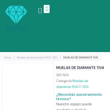
Ir
al
contenido
Linea de productos
Inicio
/
Muelas de diamante 11V4 C-100
/
MUELAS DE DIAMANTE 11V4
MUELAS DE DIAMANTE 11V4
SKU
N/A
Categoría
Muelas de
diamante 11V4 C-100
¿Necesitás asesoramiento
técnico?
Nuestro equipo puede