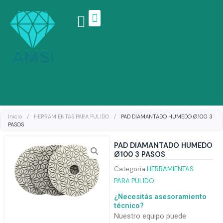
Ir
al
contenido
Linea de productos
Inicio
/
HERRAMIENTAS PARA PULIDO
/
PAD DIAMANTADO HUMEDO Ø100 3
PASOS
PAD DIAMANTADO HUMEDO
Ø100 3 PASOS
Categoría
HERRAMIENTAS
PARA PULIDO
¿Necesitás asesoramiento
técnico?
Nuestro equipo puede