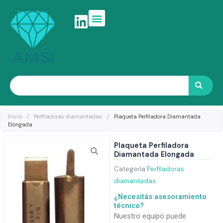
Ir
al
contenido
Search
Inicio
/
Perfiladoras diamantadas
/
Plaqueta Perfiladora Diamantada
Elongada
Plaqueta Perfiladora
Diamantada Elongada
Categoría
Perfiladoras
diamantadas
¿Necesitás asesoramiento
técnico?
Nuestro equipo puede