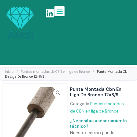
Ir
al
contenido
Linea de productos
Inicio
/
Puntas montadas de CBN en liga de Bronce
/
Punta Montada Cbn
En Liga De Bronce 12×8/9
Punta Montada Cbn En
Liga De Bronce 12×8/9
Categoría
Puntas montadas
de CBN en liga de Bronce
¿Necesitás asesoramiento
técnico?
Nuestro equipo puede