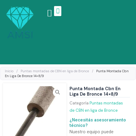
Ir
al
contenido
Linea de productos
Inicio
/
Puntas montadas de CBN en liga de Bronce
/
Punta Montada Cbn
En Liga De Bronce 14×8/9
Punta Montada Cbn En
Liga De Bronce 14×8/9
Categoría
Puntas montadas
de CBN en liga de Bronce
¿Necesitás asesoramiento
técnico?
Nuestro equipo puede