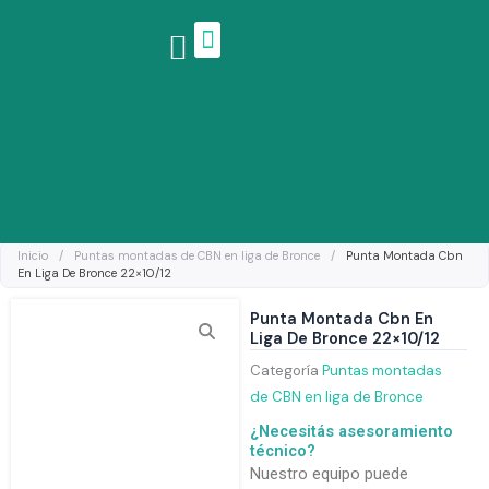
Ir
al
contenido
Linea de productos
Inicio
/
Puntas montadas de CBN en liga de Bronce
/
Punta Montada Cbn
En Liga De Bronce 22×10/12
Punta Montada Cbn En
Liga De Bronce 22×10/12
Categoría
Puntas montadas
de CBN en liga de Bronce
¿Necesitás asesoramiento
técnico?
Nuestro equipo puede