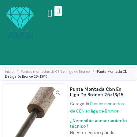
Ir
al
contenido
Linea de productos
Inicio
/
Puntas montadas de CBN en liga de Bronce
/
Punta Montada Cbn
En Liga De Bronce 25×13/15
Punta Montada Cbn En
Liga De Bronce 25×13/15
Categoría
Puntas montadas
de CBN en liga de Bronce
¿Necesitás asesoramiento
técnico?
Nuestro equipo puede