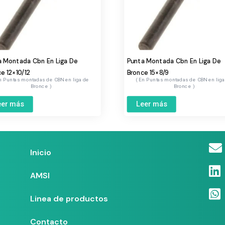
a Montada Cbn En Liga De
Punta Montada Cbn En Liga De
e 12×10/12
Bronce 15×8/9
Puntas montadas de CBN en liga de
Puntas montadas de CBN en liga
Bronce
Bronce
eer más
Leer más
Inicio
AMSI
Linea de productos
Contacto