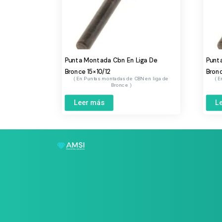
Punta Montada Cbn En Liga De
Punt
Bronce 15×10/12
Bronc
Puntas montadas de CBN en liga de
Bronce
Leer más
L