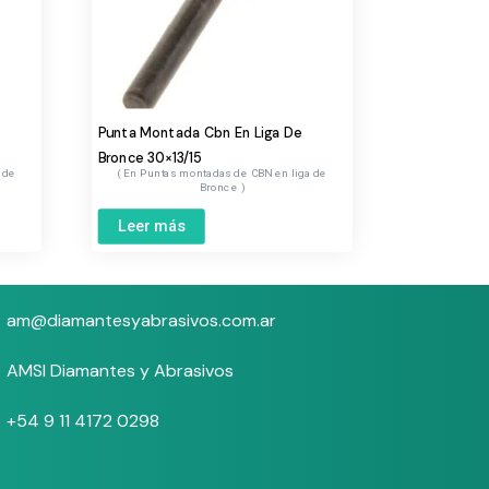
Punta Montada Cbn En Liga De
Bronce 30×13/15
 de
Puntas montadas de CBN en liga de
Bronce
Leer más
am@diamantesyabrasivos.com.ar
AMSI Diamantes y Abrasivos
+54 9 11 4172 0298