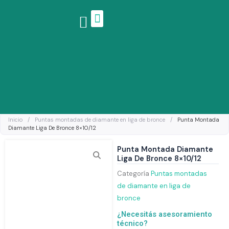
Ir
al
contenido
Linea de productos
Inicio
/
Puntas montadas de diamante en liga de bronce
/
Punta Montada
Diamante Liga De Bronce 8×10/12
Punta Montada Diamante
Liga De Bronce 8×10/12
Categoría
Puntas montadas
de diamante en liga de
bronce
¿Necesitás asesoramiento
técnico?