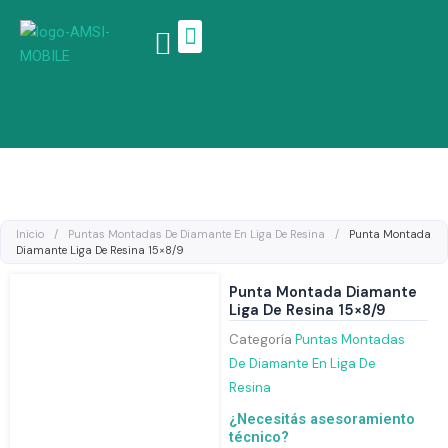
Ir
al
contenido
Linea de productos
Inicio
/
Puntas Montadas De Diamante En Liga De Resina
/
Punta Montada
Diamante Liga De Resina 15×8/9
Punta Montada Diamante
Liga De Resina 15×8/9
Categoría
Puntas Montadas
De Diamante En Liga De
Resina
¿Necesitás asesoramiento
técnico?