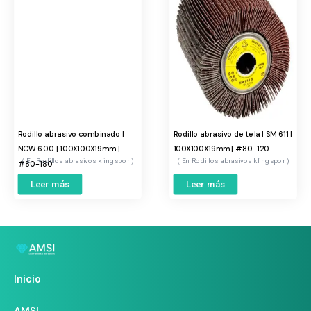
Rodillo abrasivo combinado |
Rodillo abrasivo de tela | SM 611 |
NCW 600 | 100X100X19mm |
100X100X19mm | #80-120
Rodillos abrasivos klingspor
Rodillos abrasivos klingspor
#80-180
Leer más
Leer más
Inicio