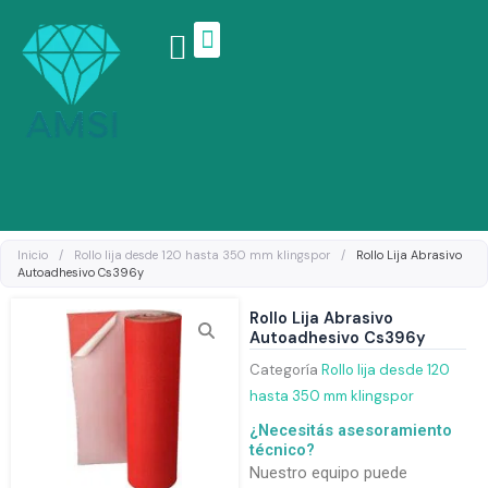
Ir
al
contenido
Linea de productos
Inicio
/
Rollo lija desde 120 hasta 350 mm klingspor
/
Rollo Lija Abrasivo
Autoadhesivo Cs396y
Rollo Lija Abrasivo
Autoadhesivo Cs396y
Categoría
Rollo lija desde 120
hasta 350 mm klingspor
¿Necesitás asesoramiento
técnico?
Nuestro equipo puede