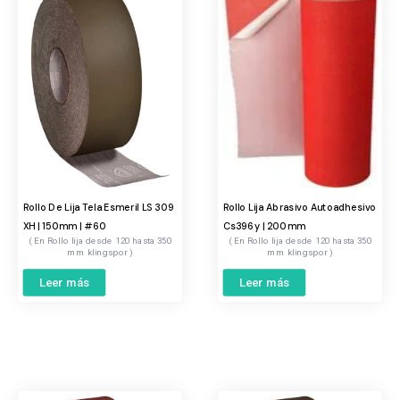
Rollo De Lija Tela Esmeril LS 309
Rollo Lija Abrasivo Autoadhesivo
XH | 150mm | #60
Cs396y | 200mm
Rollo lija desde 120 hasta 350
Rollo lija desde 120 hasta 350
mm klingspor
mm klingspor
Leer más
Leer más