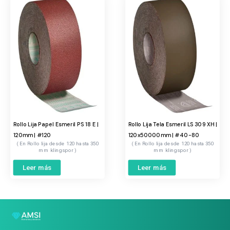
Rollo Lija Papel Esmeril PS 18 E |
Rollo Lija Tela Esmeril LS 309 XH |
120mm | #120
120x50000mm | #40-80
Rollo lija desde 120 hasta 350
Rollo lija desde 120 hasta 350
mm klingspor
mm klingspor
Leer más
Leer más