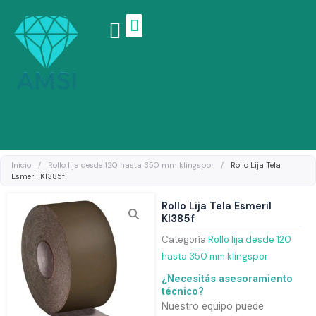
Ir
al
contenido
Linea de productos
Inicio
/
Rollo lija desde 120 hasta 350 mm klingspor
/
Rollo Lija Tela
Esmeril Kl385f
Rollo Lija Tela Esmeril
Kl385f
Categoría
Rollo lija desde 120
hasta 350 mm klingspor
¿Necesitás asesoramiento
técnico?
Nuestro equipo puede