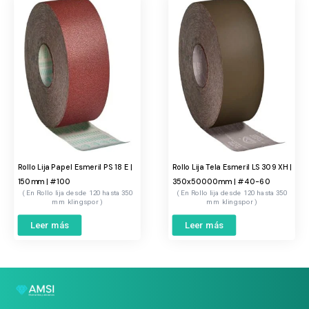
Rollo Lija Papel Esmeril PS 18 E |
Rollo Lija Tela Esmeril LS 309 XH |
150mm | #100
350x50000mm | #40-60
Rollo lija desde 120 hasta 350
Rollo lija desde 120 hasta 350
mm klingspor
mm klingspor
Leer más
Leer más