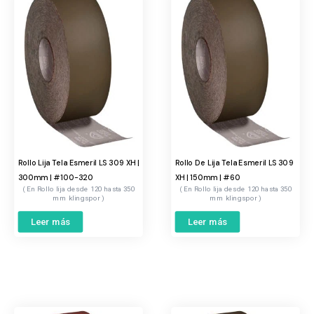
Rollo Lija Tela Esmeril LS 309 XH |
Rollo De Lija Tela Esmeril LS 309
300mm | #100-320
XH | 150mm | #60
Rollo lija desde 120 hasta 350
Rollo lija desde 120 hasta 350
mm klingspor
mm klingspor
Leer más
Leer más