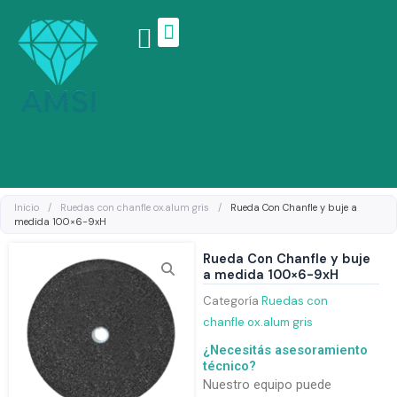
Ir
al
contenido
Linea de productos
Inicio
/
Ruedas con chanfle ox.alum gris
/
Rueda Con Chanfle y buje a
medida 100×6-9xH
Rueda Con Chanfle y buje
a medida 100×6-9xH
Categoría
Ruedas con
chanfle ox.alum gris
¿Necesitás asesoramiento
técnico?
Nuestro equipo puede